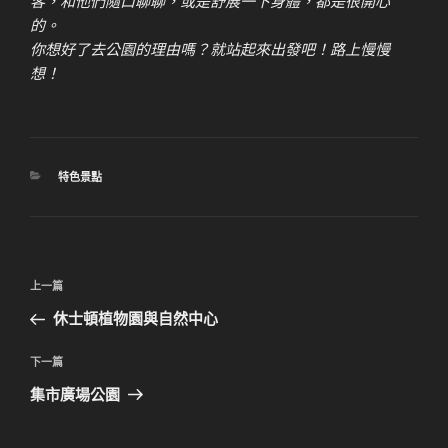
客，和他們隨口聊聊，或是舒展一下身體，都是很開心
的。
你想好了去公園的理由嗎？就站起來出發吧！路上慢慢
想！
分
特色景點
類
文
上
上一篇
章
一
休士頓植物園與自然中心
導
篇
覽
文
下
下一篇
章
一
集市廣場公園
篇
文