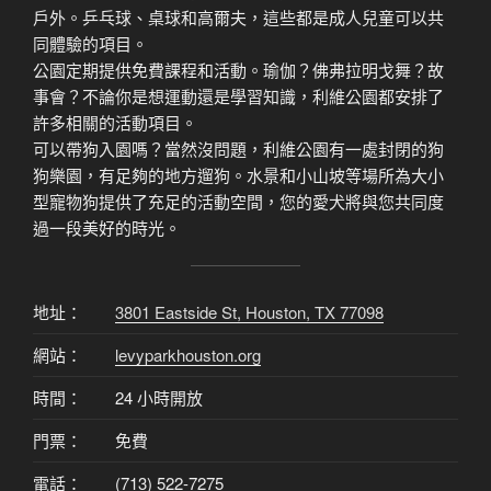
戶外。乒乓球、桌球和高爾夫，這些都是成人兒童可以共
同體驗的項目。
公園定期提供免費課程和活動。瑜伽？佛弗拉明戈舞？故
事會？不論你是想運動還是學習知識，利維公園都安排了
許多相關的活動項目。
可以帶狗入園嗎？當然沒問題，利維公園有一處封閉的狗
狗樂園，有足夠的地方遛狗。水景和小山坡等場所為大小
型寵物狗提供了充足的活動空間，您的愛犬將與您共同度
過一段美好的時光。
地址：
3801 Eastside St, Houston, TX 77098
網站：
levyparkhouston.org
時間：
24 小時開放
門票：
免費
電話：
(713) 522-7275