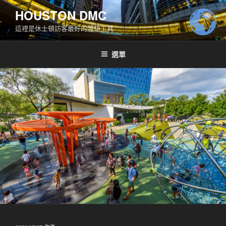
跳
HOUSTON DMC
至
這裡是休士頓訪客最好的體驗工具
主
要
內
選單
容