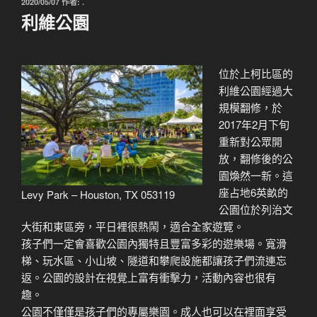
發
2020/05/07
作者:
.
佈
利維公園
於
位於上柯比區的
利維公園經過大
規模翻修，於
2017年2月下旬
重新對公眾開
放，翻修後的公
園煥然一新。這
座占地6英畝的
Levy Park – Houston, TX 053119
公園位於列治文
大街和東區旁，平日裡很熱鬧，適合全家遊覽。
孩子們一定會喜歡公園內獨特且豐富多彩的遊樂場。寬滑
梯、玩水區、小山坡、隧道和攀爬設施都讓孩子們流連忘
返。公園的設計在視覺上富有衝擊力，活動內容也很有
趣。
公園不僅僅是孩子們的專屬樂園。成人也可以在裡面享受