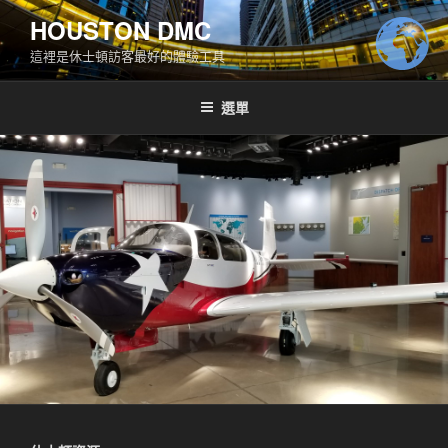
跳
HOUSTON DMC
至
這裡是休士頓訪客最好的體驗工具
主
要
內
選單
容